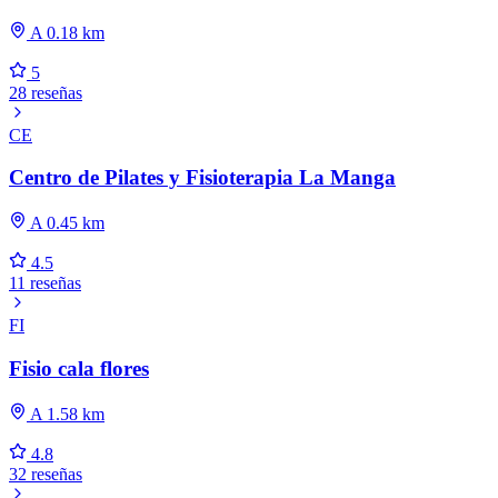
A 0.18 km
5
28 reseñas
CE
Centro de Pilates y Fisioterapia La Manga
A 0.45 km
4.5
11 reseñas
FI
Fisio cala flores
A 1.58 km
4.8
32 reseñas