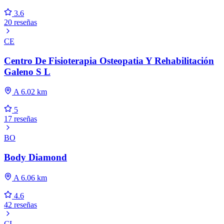
3.6
20 reseñas
CE
Centro De Fisioterapia Osteopatia Y Rehabilitación
Galeno S L
A 6.02 km
5
17 reseñas
BO
Body Diamond
A 6.06 km
4.6
42 reseñas
CL