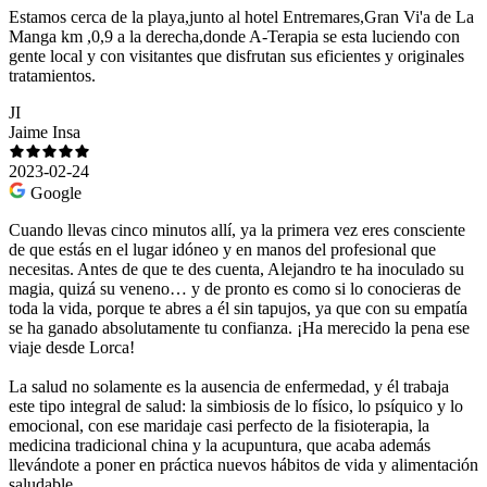
Estamos cerca de la playa,junto al hotel Entremares,Gran Vi'a de La
Manga km ,0,9 a la derecha,donde A-Terapia se esta luciendo con
gente local y con visitantes que disfrutan sus eficientes y originales
tratamientos.
JI
Jaime Insa
2023-02-24
Google
Cuando llevas cinco minutos allí, ya la primera vez eres consciente
de que estás en el lugar idóneo y en manos del profesional que
necesitas. Antes de que te des cuenta, Alejandro te ha inoculado su
magia, quizá su veneno… y de pronto es como si lo conocieras de
toda la vida, porque te abres a él sin tapujos, ya que con su empatía
se ha ganado absolutamente tu confianza. ¡Ha merecido la pena ese
viaje desde Lorca!
La salud no solamente es la ausencia de enfermedad, y él trabaja
este tipo integral de salud: la simbiosis de lo físico, lo psíquico y lo
emocional, con ese maridaje casi perfecto de la fisioterapia, la
medicina tradicional china y la acupuntura, que acaba además
llevándote a poner en práctica nuevos hábitos de vida y alimentación
saludable.