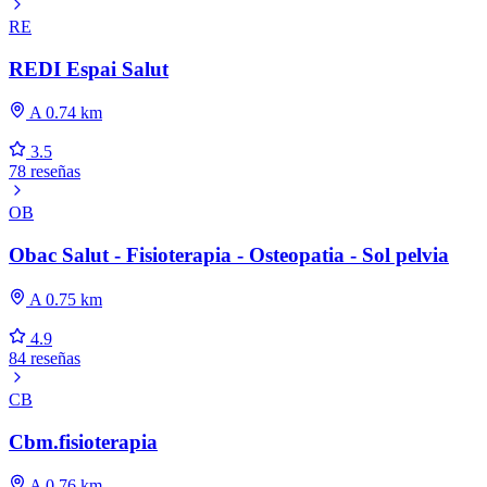
RE
REDI Espai Salut
A 0.74 km
3.5
78 reseñas
OB
Obac Salut - Fisioterapia - Osteopatia - Sol pelvia
A 0.75 km
4.9
84 reseñas
CB
Cbm.fisioterapia
A 0.76 km