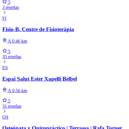
5
3 reseñas
FI
Fisio-B. Centre de Fisioteràpia
A 0.46 km
5
35 reseñas
ES
Espai Salut Ester Xapelli Belbel
A 0.56 km
5
31 reseñas
OS
Osteópata y Quiropráctico | Terrassa | Rafa Torner