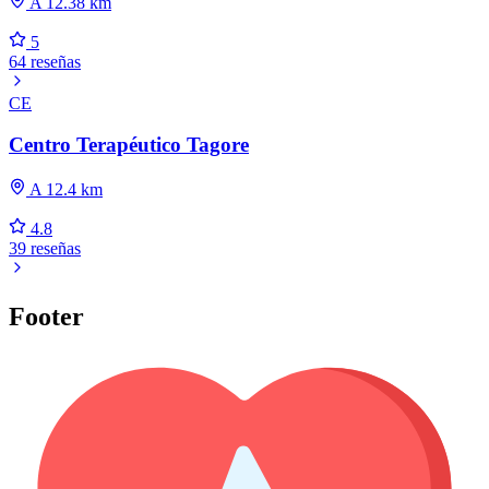
A 12.38 km
5
64 reseñas
CE
Centro Terapéutico Tagore
A 12.4 km
4.8
39 reseñas
Footer