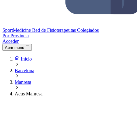
Sport
Medicine
Red de Fisioterapeutas Colegiados
Por Provincia
Acceder
Abrir menú
Inicio
Barcelona
Manresa
Acus Manresa