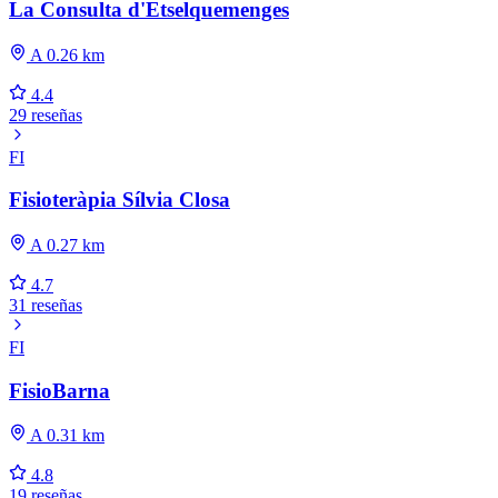
La Consulta d'Etselquemenges
A 0.26 km
4.4
29 reseñas
FI
Fisioteràpia Sílvia Closa
A 0.27 km
4.7
31 reseñas
FI
FisioBarna
A 0.31 km
4.8
19 reseñas