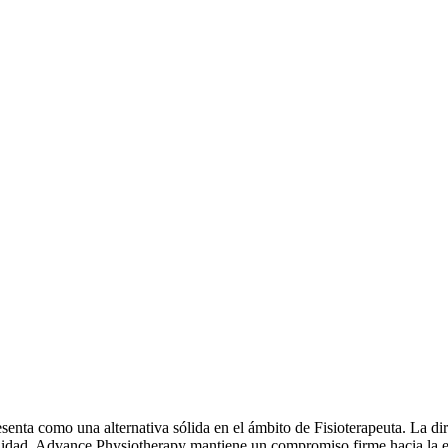
senta como una alternativa sólida en el ámbito de Fisioterapeuta. La d
calidad, Advance Physiotherapy mantiene un compromiso firme hacia la e