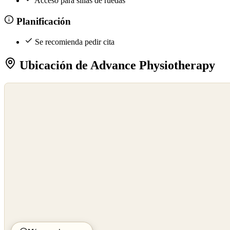
Acceso para sillas de ruedas
Planificación
Se recomienda pedir cita
Ubicación de Advance Physiotherapy
©
OpenStreetMap
©
CARTO