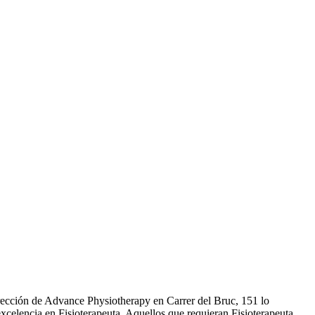
irección de Advance Physiotherapy en Carrer del Bruc, 151 lo
xcelencia en Fisioterapeuta. Aquellos que requieran Fisioterapeuta