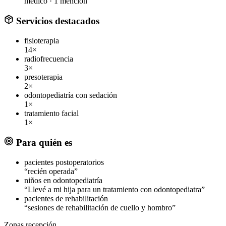
médico ·
1 mención
Servicios destacados
fisioterapia
14×
radiofrecuencia
3×
presoterapia
2×
odontopediatría con sedación
1×
tratamiento facial
1×
Para quién es
pacientes postoperatorios
“recién operada”
niños en odontopediatría
“Llevé a mi hija para un tratamiento con odontopediatra”
pacientes de rehabilitación
“sesiones de rehabilitación de cuello y hombro”
Zonas
recepción