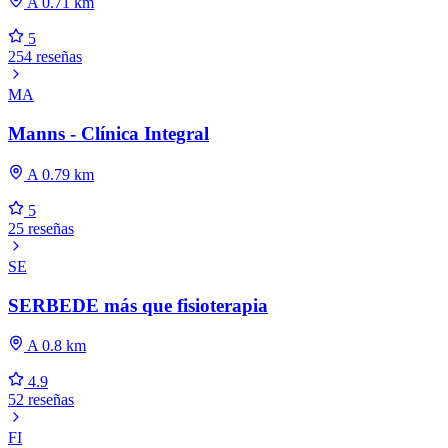
A 0.71 km
5
254 reseñas
MA
Manns - Clínica Integral
A 0.79 km
5
25 reseñas
SE
SERBEDE más que fisioterapia
A 0.8 km
4.9
52 reseñas
FI