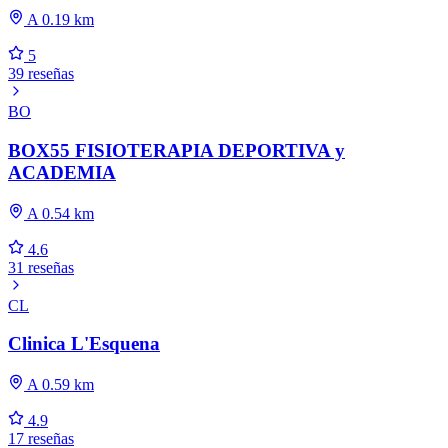
A 0.19 km
5
39 reseñas
BO
BOX55 FISIOTERAPIA DEPORTIVA y
ACADEMIA
A 0.54 km
4.6
31 reseñas
CL
Clinica L'Esquena
A 0.59 km
4.9
17 reseñas