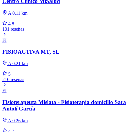
Centro Clínico MiSalud
A 0.11 km
4.8
101 reseñas
FI
FISIOACTIVA MT, SL
A 0.21 km
5
216 reseñas
FI
Fisioterapeuta Mislata - Fisioterapia domicilio Sara
Antolí García
A 0.26 km
4.7