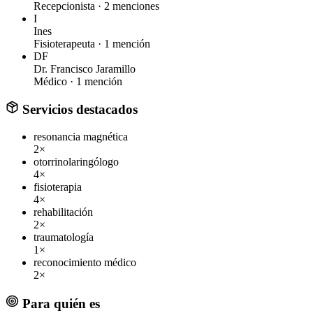
Recepcionista ·
2 menciones
I
Ines
Fisioterapeuta ·
1 mención
DF
Dr. Francisco Jaramillo
Médico ·
1 mención
Servicios destacados
resonancia magnética
2×
otorrinolaringólogo
4×
fisioterapia
4×
rehabilitación
2×
traumatología
1×
reconocimiento médico
2×
Para quién es