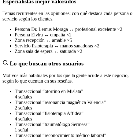
Especialistas mejor valorados
Temas recurrentes en las opiniones: con qué destaca cada persona o
servicio según los clientes.
Persona
Dr. Lemus Moraga
↔
profesional excelente
×2
Persona
Elvira
↔
empatía
×2
Zona
recepción
↔
amable
×5
Servicio
fisioterapia
↔
manos sanadoras
×2
Zona
sala de espera
↔
saturada
×2
Lo que buscan otros usuarios
Motivos más habituales por los que la gente acude a este negocio,
según lo que cuentan en sus reseñas.
Transaccional
“otorrino en Mislata”
4 señales
Transaccional
“resonancia magnética Valencia”
2 señales
Transaccional
“fisioterapia Affidea”
4 señales
Transaccional
“traumatólogo Sermesa”
1 señal
Transaccional
“reconocimiento médico laboral”