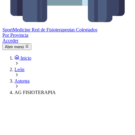
Sport
Medicine
Red de Fisioterapeutas Colegiados
Por Provincia
Acceder
Abrir menú
Inicio
León
Astorga
AG FISIOTERAPIA