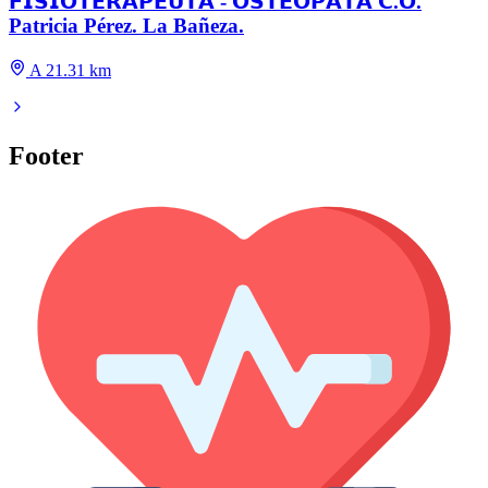
𝗙𝗜𝗦𝗜𝗢𝗧𝗘𝗥𝗔𝗣𝗘𝗨𝗧𝗔 - 𝗢𝗦𝗧𝗘𝗢́𝗣𝗔𝗧𝗔 𝗖.𝗢.
Patricia Pérez. La Bañeza.
A 21.31 km
Footer