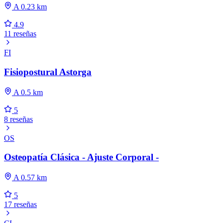
A 0.23 km
4.9
11 reseñas
FI
Fisiopostural Astorga
A 0.5 km
5
8 reseñas
OS
Osteopatía Clásica - Ajuste Corporal -
A 0.57 km
5
17 reseñas