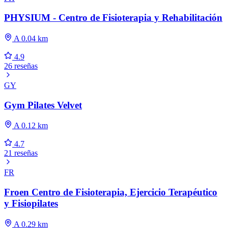
PHYSIUM - Centro de Fisioterapia y Rehabilitación
A 0.04 km
4.9
26 reseñas
GY
Gym Pilates Velvet
A 0.12 km
4.7
21 reseñas
FR
Froen Centro de Fisioterapia, Ejercicio Terapéutico
y Fisiopilates
A 0.29 km