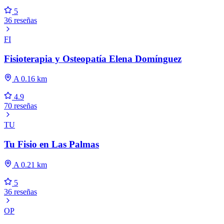
5
36 reseñas
FI
Fisioterapia y Osteopatía Elena Domínguez
A 0.16 km
4.9
70 reseñas
TU
Tu Fisio en Las Palmas
A 0.21 km
5
36 reseñas
OP