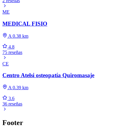
2 reseñas
ME
MEDICAL FISIO
A 0.38 km
4.8
75 reseñas
CE
Centro Atelsi osteopatía Quiromasaje
A 0.39 km
3.6
36 reseñas
Footer