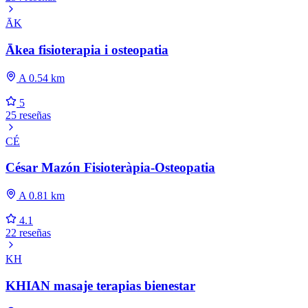
ĀK
Ākea fisioterapia i osteopatia
A 0.54 km
5
25 reseñas
CÉ
César Mazón Fisioteràpia-Osteopatia
A 0.81 km
4.1
22 reseñas
KH
KHIAN masaje terapias bienestar