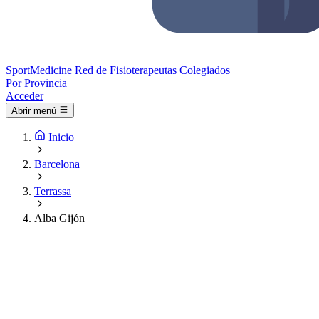
Sport
Medicine
Red de Fisioterapeutas Colegiados
Por Provincia
Acceder
Abrir menú
Inicio
Barcelona
Terrassa
Alba Gijón