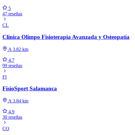
5
47 reseñas
CL
Clínica Olimpo Fisioterapia Avanzada y Osteopatía
A 3.82 km
4.7
99 reseñas
FI
FisioSport Salamanca
A 3.84 km
4.9
30 reseñas
CO