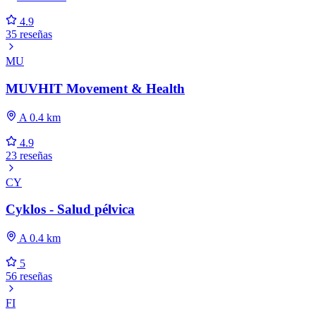
4.9
35 reseñas
MU
MUVHIT Movement & Health
A 0.4 km
4.9
23 reseñas
CY
Cyklos - Salud pélvica
A 0.4 km
5
56 reseñas
FI