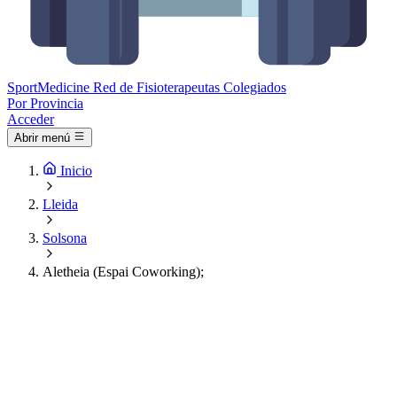
Sport
Medicine
Red de Fisioterapeutas Colegiados
Por Provincia
Acceder
Abrir menú
Inicio
Lleida
Solsona
Aletheia (Espai Coworking);