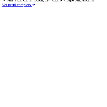
Más Vida, Carrer Colón, 114, 03570 Villajoyosa, Alicante
Ver perfil completo