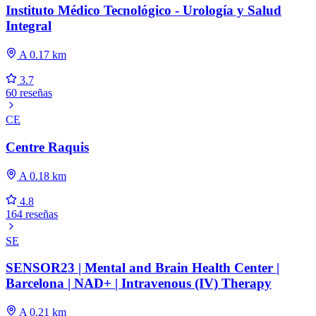
Instituto Médico Tecnológico - Urología y Salud
Integral
A 0.17 km
3.7
60 reseñas
CE
Centre Raquis
A 0.18 km
4.8
164 reseñas
SE
SENSOR23 | Mental and Brain Health Center |
Barcelona | NAD+ | Intravenous (IV) Therapy
A 0.21 km