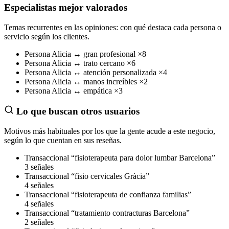
Especialistas mejor valorados
Temas recurrentes en las opiniones: con qué destaca cada persona o
servicio según los clientes.
Persona
Alicia
↔
gran profesional
×8
Persona
Alicia
↔
trato cercano
×6
Persona
Alicia
↔
atención personalizada
×4
Persona
Alicia
↔
manos increíbles
×2
Persona
Alicia
↔
empática
×3
Lo que buscan otros usuarios
Motivos más habituales por los que la gente acude a este negocio,
según lo que cuentan en sus reseñas.
Transaccional
“fisioterapeuta para dolor lumbar Barcelona”
3 señales
Transaccional
“fisio cervicales Gràcia”
4 señales
Transaccional
“fisioterapeuta de confianza familias”
4 señales
Transaccional
“tratamiento contracturas Barcelona”
2 señales