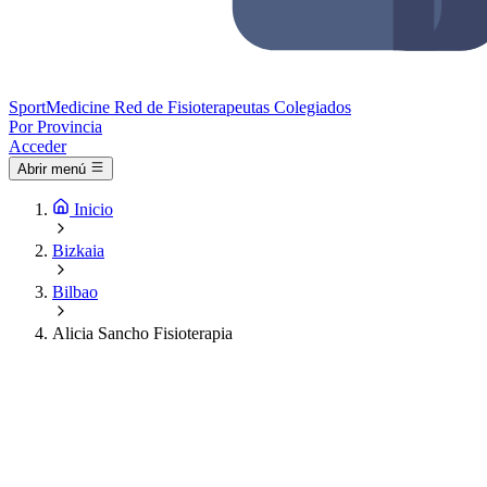
Sport
Medicine
Red de Fisioterapeutas Colegiados
Por Provincia
Acceder
Abrir menú
Inicio
Bizkaia
Bilbao
Alicia Sancho Fisioterapia