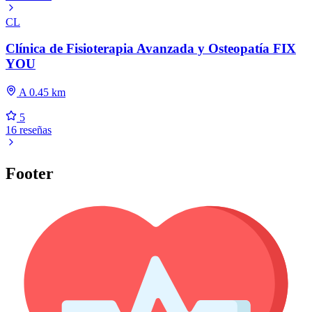
CL
Clínica de Fisioterapia Avanzada y Osteopatía FIX
YOU
A 0.45 km
5
16 reseñas
Footer