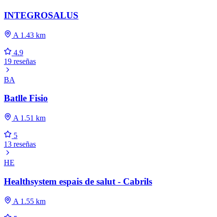
INTEGROSALUS
A 1.43 km
4.9
19 reseñas
BA
Batlle Fisio
A 1.51 km
5
13 reseñas
HE
Healthsystem espais de salut - Cabrils
A 1.55 km