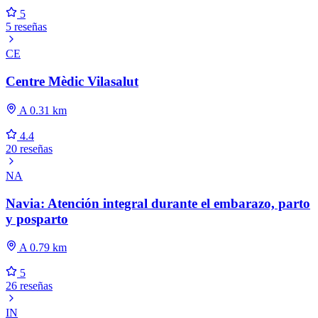
5
5 reseñas
CE
Centre Mèdic Vilasalut
A 0.31 km
4.4
20 reseñas
NA
Navia: Atención integral durante el embarazo, parto
y posparto
A 0.79 km
5
26 reseñas
IN