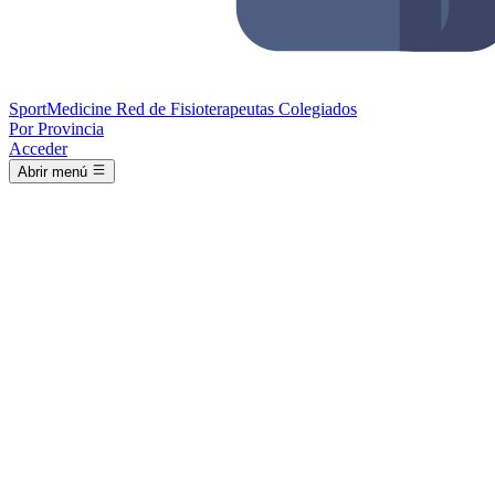
Sport
Medicine
Red de Fisioterapeutas Colegiados
Por Provincia
Acceder
Abrir menú