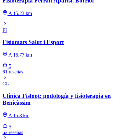
Fisioteràpia Ferran Aparisi, Borriol
A 15.23 km
FI
Fisiomats Salut i Esport
A 15.77 km
5
61 reseñas
CL
Clínica Fisfoot: podología y fisioterapia en
Benicàssim
A 15.8 km
5
62 reseñas