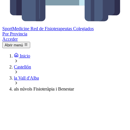
Sport
Medicine
Red de Fisioterapeutas Colegiados
Por Provincia
Acceder
Abrir menú
Inicio
Castellón
la Vall d'Alba
als núvols Fisioteràpia i Benestar