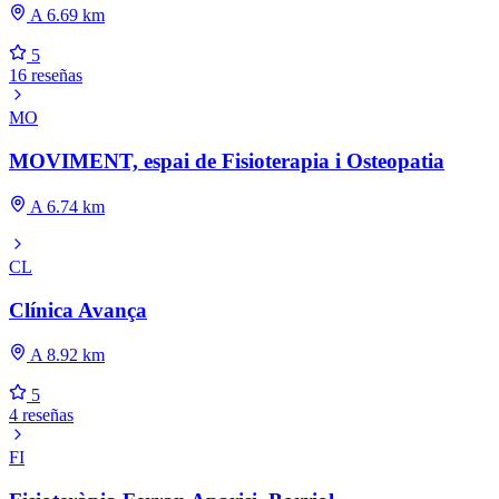
A 6.69 km
5
16 reseñas
MO
MOVIMENT, espai de Fisioterapia i Osteopatia
A 6.74 km
CL
Clínica Avança
A 8.92 km
5
4 reseñas
FI