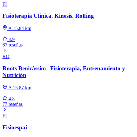
FI
Fisioterapia Clinica. Kinesis. Rolfing
A 15.84 km
4.9
67 reseñas
RO
Roots Benicàssim | Fisioterapia, Entrenamiento y
Nutrición
A 15.87 km
4.8
77 reseñas
FI
Fisioespai