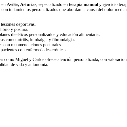
o en
Avilés, Asturias
, especializado en
terapia manual
y ejercicio tera
, con tratamientos personalizados que abordan la causa del dolor median
 lesiones deportivas.
librio y postura.
planes dietéticos personalizados y educación alimentaria.
as como artritis, lumbalgia y fibromialgia.
nes con recomendaciones posturales.
y pacientes con enfermedades crónicas.
es como Miguel y Carlos ofrece atención personalizada, con valoracione
alidad de vida y autonomía.