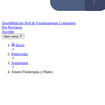
Sport
Medicine
Red de Fisioterapeutas Colegiados
Por Provincia
Acceder
Abrir menú
Inicio
Pontevedra
Soutomaior
Aluem Fisioterapia y Pilates