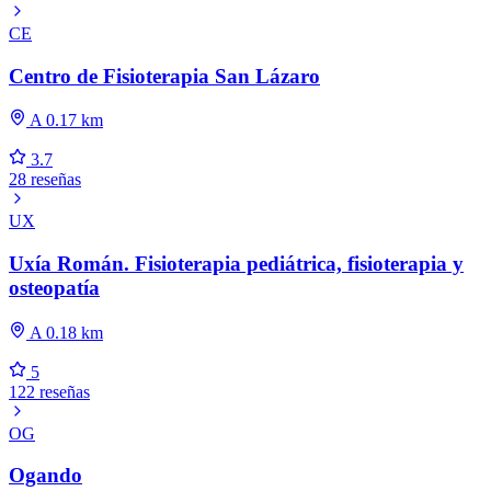
CE
Centro de Fisioterapia San Lázaro
A 0.17 km
3.7
28 reseñas
UX
Uxía Román. Fisioterapia pediátrica, fisioterapia y
osteopatía
A 0.18 km
5
122 reseñas
OG
Ogando