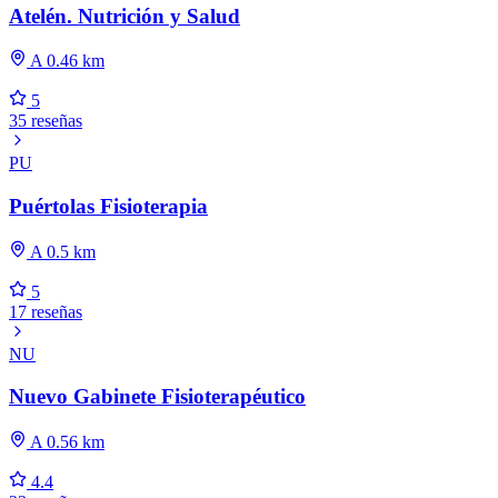
Atelén. Nutrición y Salud
A 0.46 km
5
35 reseñas
PU
Puértolas Fisioterapia
A 0.5 km
5
17 reseñas
NU
Nuevo Gabinete Fisioterapéutico
A 0.56 km
4.4