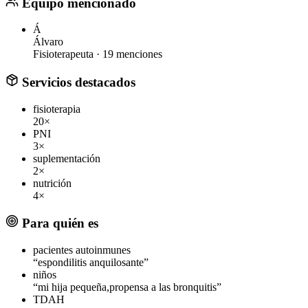
Equipo mencionado
Á
Álvaro
Fisioterapeuta ·
19 menciones
Servicios destacados
fisioterapia
20×
PNI
3×
suplementación
2×
nutrición
4×
Para quién es
pacientes autoinmunes
“espondilitis anquilosante”
niños
“mi hija pequeña,propensa a las bronquitis”
TDAH