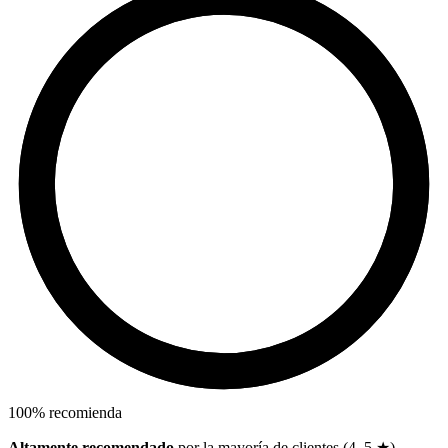
100
%
recomienda
Altamente recomendado
por la mayoría de clientes (4–5 ★)