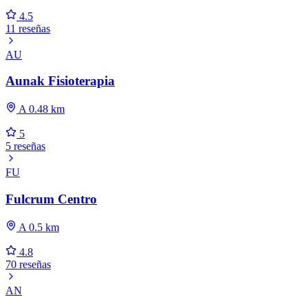
4.5
11 reseñas
AU
Aunak Fisioterapia
A 0.48 km
5
5 reseñas
FU
Fulcrum Centro
A 0.5 km
4.8
70 reseñas
AN