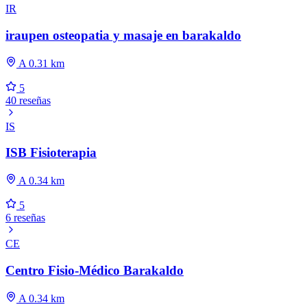
IR
iraupen osteopatia y masaje en barakaldo
A 0.31 km
5
40 reseñas
IS
ISB Fisioterapia
A 0.34 km
5
6 reseñas
CE
Centro Fisio-Médico Barakaldo
A 0.34 km