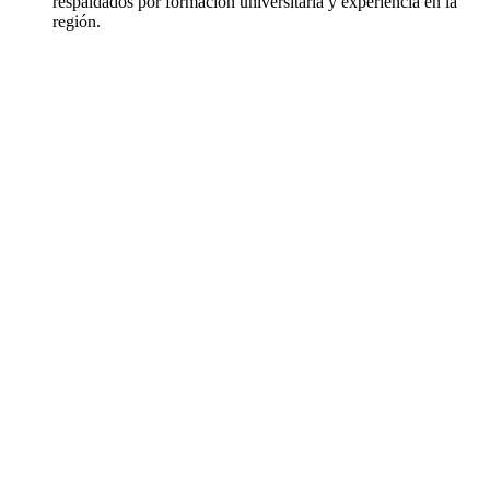
respaldados por formación universitaria y experiencia en la
región.