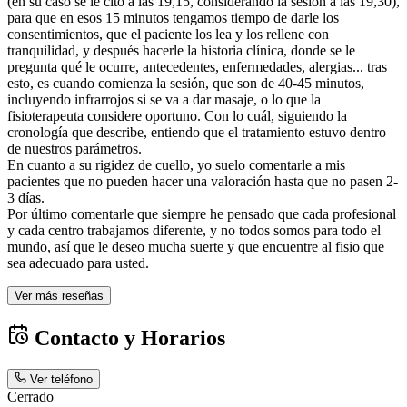
(en su caso se le citó a las 19,15, considerando la sesión a las 19,30),
para que en esos 15 minutos tengamos tiempo de darle los
consentimientos, que el paciente los lea y los rellene con
tranquilidad, y después hacerle la historia clínica, donde se le
pregunta qué le ocurre, antecedentes, enfermedades, alergias... tras
esto, es cuando comienza la sesión, que son de 40-45 minutos,
incluyendo infrarrojos si se va a dar masaje, o lo que la
fisioterapeuta considere oportuno. Con lo cuál, siguiendo la
cronología que describe, entiendo que el tratamiento estuvo dentro
de nuestros parámetros.
En cuanto a su rigidez de cuello, yo suelo comentarle a mis
pacientes que no pueden hacer una valoración hasta que no pasen 2-
3 días.
Por último comentarle que siempre he pensado que cada profesional
y cada centro trabajamos diferente, y no todos somos para todo el
mundo, así que le deseo mucha suerte y que encuentre al fisio que
sea adecuado para usted.
Ver más reseñas
Contacto y Horarios
Ver teléfono
Cerrado