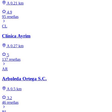
A 0.21 km
4.9
95 reseñas
CL
Clínica Ayrim
A 0.27 km
5
137 reseñas
AR
Arboleda Ortega S.C.
A 0.5 km
3.2
46 reseñas
BI