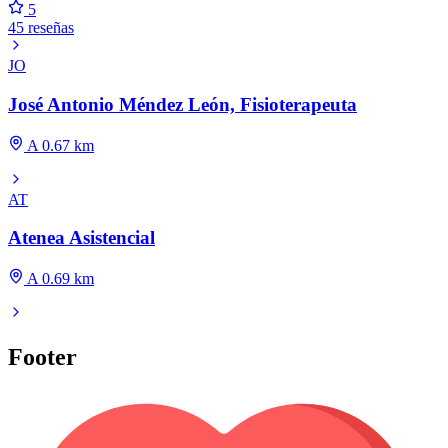
5
45 reseñas
JO
José Antonio Méndez León, Fisioterapeuta
A 0.67 km
AT
Atenea Asistencial
A 0.69 km
Footer