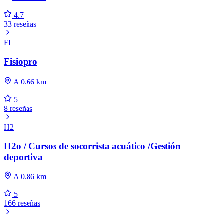
4.7
33 reseñas
FI
Fisiopro
A 0.66 km
5
8 reseñas
H2
H2o / Cursos de socorrista acuático /Gestión
deportiva
A 0.86 km
5
166 reseñas