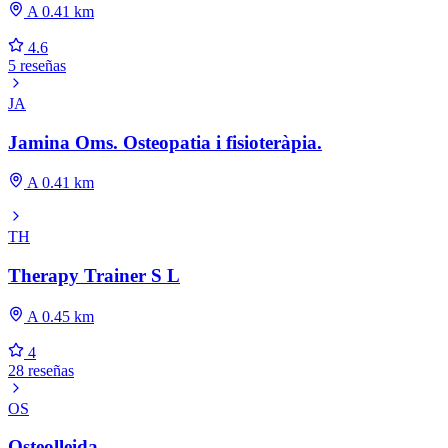
A 0.41 km
4.6
5 reseñas
JA
Jamina Oms. Osteopatia i fisioteràpia.
A 0.41 km
TH
Therapy Trainer S L
A 0.45 km
4
28 reseñas
OS
Osteolleida