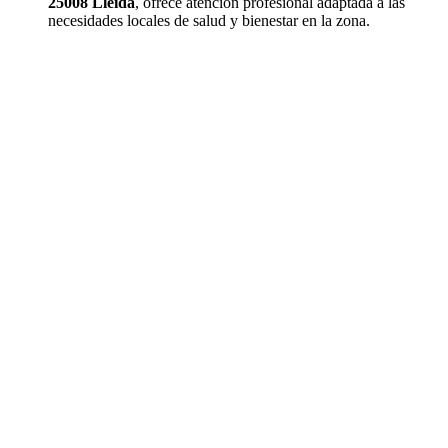
25008 Lleida
, ofrece atención profesional adaptada a las
necesidades locales de salud y bienestar en la zona.