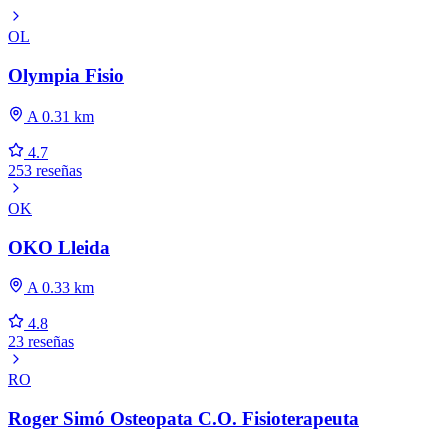
OL
Olympia Fisio
A 0.31 km
4.7
253 reseñas
OK
OKO Lleida
A 0.33 km
4.8
23 reseñas
RO
Roger Simó Osteopata C.O. Fisioterapeuta