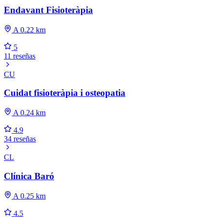
Endavant Fisioteràpia
A 0.22 km
5
11 reseñas
CU
Cuidat fisioteràpia i osteopatia
A 0.24 km
4.9
34 reseñas
CL
Clínica Baró
A 0.25 km
4.5