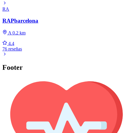
RA
RAPbarcelona
A 0.2 km
4.4
76 reseñas
Footer