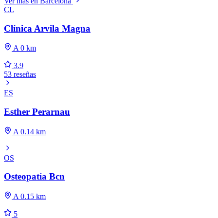
Ver más en Barcelona
CL
Clínica Arvila Magna
A 0 km
3.9
53 reseñas
ES
Esther Perarnau
A 0.14 km
OS
Osteopatía Bcn
A 0.15 km
5