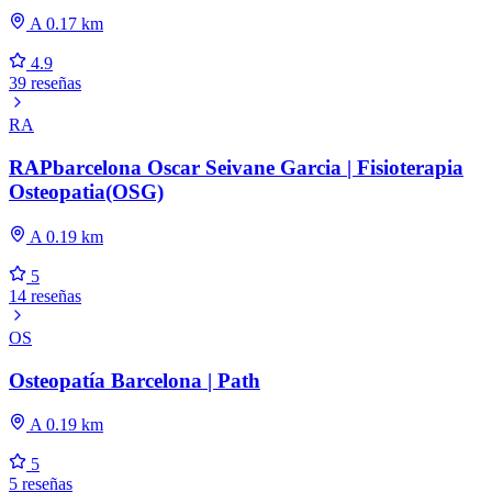
A 0.17 km
4.9
39 reseñas
RA
RAPbarcelona Oscar Seivane Garcia | Fisioterapia
Osteopatia(OSG)
A 0.19 km
5
14 reseñas
OS
Osteopatía Barcelona | Path
A 0.19 km
5
5 reseñas