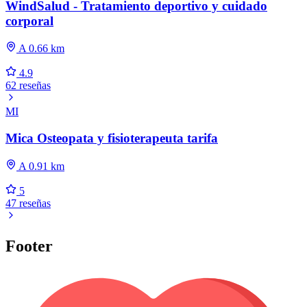
WindSalud - Tratamiento deportivo y cuidado
corporal
A 0.66 km
4.9
62 reseñas
MI
Mica Osteopata y fisioterapeuta tarifa
A 0.91 km
5
47 reseñas
Footer