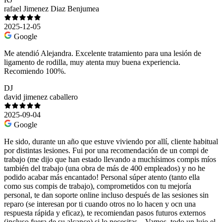
rafael Jimenez Diaz Benjumea
2025-12-05
Google
Me atendió Alejandra. Excelente tratamiento para una lesión de
ligamento de rodilla, muy atenta muy buena experiencia.
Recomiendo 100%.
DJ
david jimenez caballero
2025-09-04
Google
He sido, durante un año que estuve viviendo por allí, cliente habitual
por distintas lesiones. Fui por una recomendación de un compi de
trabajo (me dijo que han estado llevando a muchísimos compis míos
también del trabajo (una obra de más de 400 empleados) y no he
podido acabar más encantado! Personal súper atento (tanto ella
como sus compis de trabajo), comprometidos con tu mejoría
personal, te dan soporte online incluso después de las sesiones sin
reparo (se interesan por ti cuando otros no lo hacen y ocn una
respuesta rápida y eficaz), te recomiendan pasos futuros externos
(incluso fuera de su alcance) si lo necesitas... Vamos, todo un lujo el