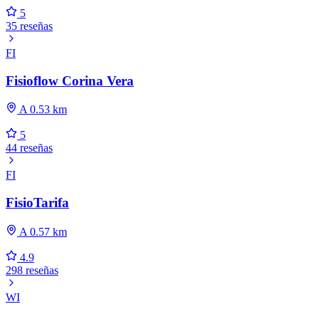
5
35 reseñas
FI
Fisioflow Corina Vera
A 0.53 km
5
44 reseñas
FI
FisioTarifa
A 0.57 km
4.9
298 reseñas
WI