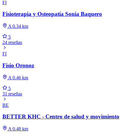
FI
Fisioterapia y Osteopatía Sonia Baquero
A 0.34 km
5
24 reseñas
FI
Fisio Oronoz
A 0.46 km
5
31 reseñas
BE
BETTER KHC - Centro de salud y movimiento
A 0.48 km