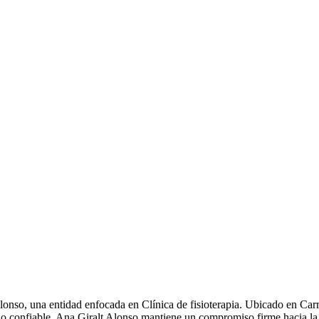
Alonso, una entidad enfocada en Clínica de fisioterapia. Ubicado en Car
io confiable, Ana Giralt Alonso mantiene un compromiso firme hacia la 