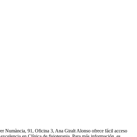
rer Numància, 91, Oficina 3, Ana Giralt Alonso ofrece fácil acceso
excelencia en Clínica de fisioterapia. Para más información, es