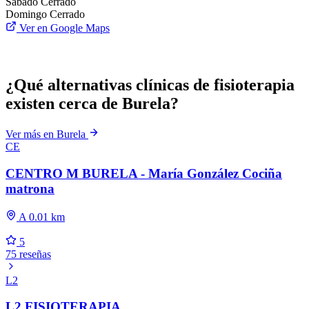
Sábado
Cerrado
Domingo
Cerrado
Ver en Google Maps
¿Qué alternativas clínicas de fisioterapia
existen cerca de Burela?
Ver más en Burela
CE
CENTRO M BURELA - María González Cociña
matrona
A 0.01 km
5
75 reseñas
L2
L2 FISIOTERAPIA