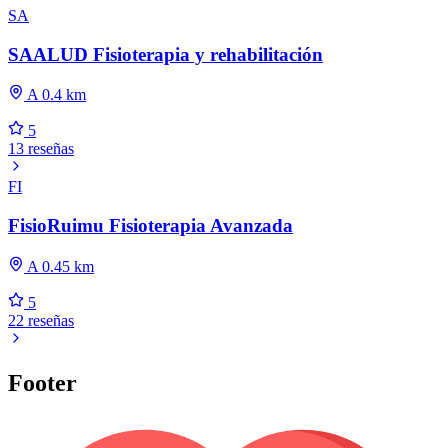
SA
SAALUD Fisioterapia y rehabilitación
A 0.4 km
5
13 reseñas
FI
FisioRuimu Fisioterapia Avanzada
A 0.45 km
5
22 reseñas
Footer