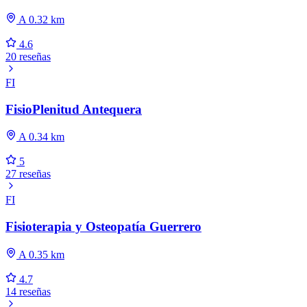
A 0.32 km
4.6
20 reseñas
FI
FisioPlenitud Antequera
A 0.34 km
5
27 reseñas
FI
Fisioterapia y Osteopatía Guerrero
A 0.35 km
4.7
14 reseñas