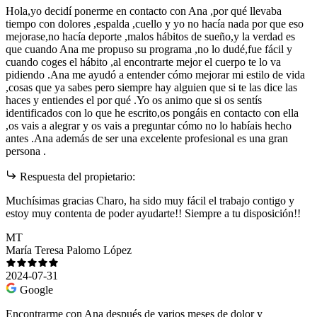
Hola,yo decidí ponerme en contacto con Ana ,por qué llevaba
tiempo con dolores ,espalda ,cuello y yo no hacía nada por que eso
mejorase,no hacía deporte ,malos hábitos de sueño,y la verdad es
que cuando Ana me propuso su programa ,no lo dudé,fue fácil y
cuando coges el hábito ,al encontrarte mejor el cuerpo te lo va
pidiendo .Ana me ayudó a entender cómo mejorar mi estilo de vida
,cosas que ya sabes pero siempre hay alguien que si te las dice las
haces y entiendes el por qué .Yo os animo que si os sentís
identificados con lo que he escrito,os pongáis en contacto con ella
,os vais a alegrar y os vais a preguntar cómo no lo habíais hecho
antes .Ana además de ser una excelente profesional es una gran
persona .
Respuesta del propietario:
Muchísimas gracias Charo, ha sido muy fácil el trabajo contigo y
estoy muy contenta de poder ayudarte!! Siempre a tu disposición!!
MT
María Teresa Palomo López
2024-07-31
Google
Encontrarme con Ana después de varios meses de dolor y