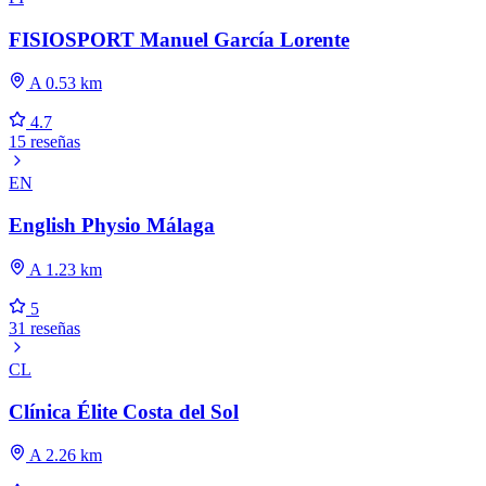
FISIOSPORT Manuel García Lorente
A 0.53 km
4.7
15 reseñas
EN
English Physio Málaga
A 1.23 km
5
31 reseñas
CL
Clínica Élite Costa del Sol
A 2.26 km