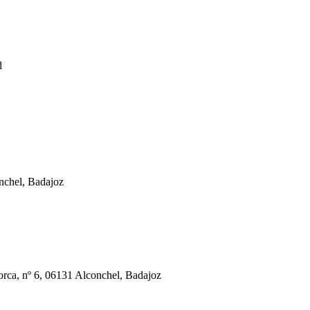
d
nchel, Badajoz
orca, nº 6, 06131 Alconchel, Badajoz