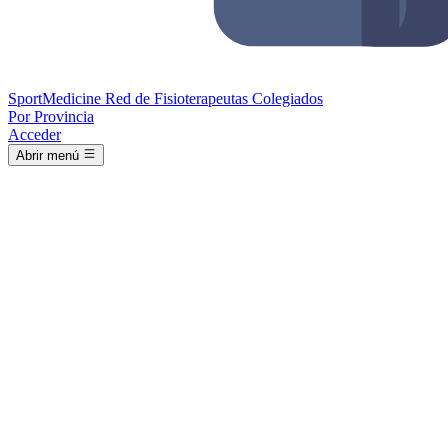
Sport
Medicine
Red de Fisioterapeutas Colegiados
Por Provincia
Acceder
Abrir menú