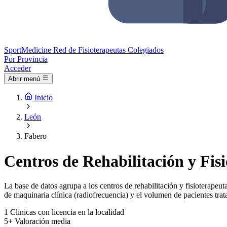
Sport
Medicine
Red de Fisioterapeutas Colegiados
Por Provincia
Acceder
Abrir menú
Inicio
León
Fabero
Centros de Rehabilitación y Fis
La base de datos agrupa a los centros de rehabilitación y fisioterapeuta
de maquinaria clínica (radiofrecuencia) y el volumen de pacientes trat
1
Clínicas con licencia en la localidad
5+
Valoración media