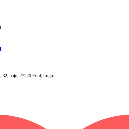
d
D
32, bajo, 27220 Friol, Lugo