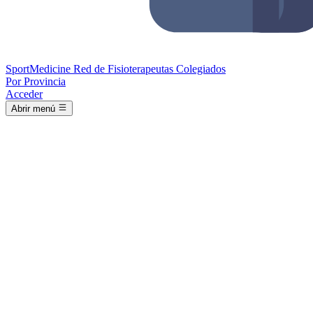
Sport
Medicine
Red de Fisioterapeutas Colegiados
Por Provincia
Acceder
Abrir menú