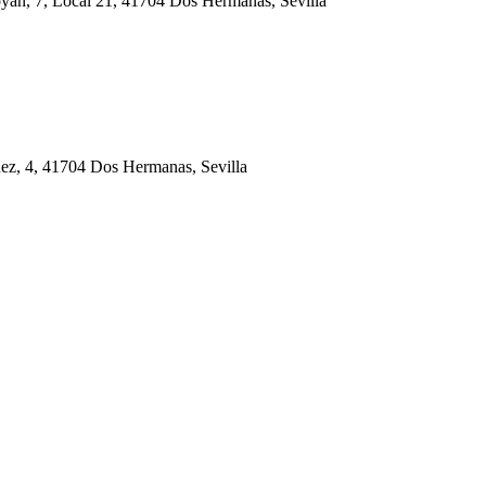
oyán, 7, Local 21, 41704 Dos Hermanas, Sevilla
uez, 4, 41704 Dos Hermanas, Sevilla