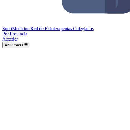
Sport
Medicine
Red de Fisioterapeutas Colegiados
Por Provincia
Acceder
Abrir menú