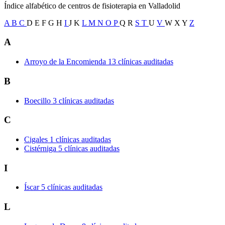
Índice alfabético de centros de fisioterapia en Valladolid
A
B
C
D
E
F
G
H
I
J
K
L
M
N
O
P
Q
R
S
T
U
V
W
X
Y
Z
A
Arroyo de la Encomienda
13 clínicas auditadas
B
Boecillo
3 clínicas auditadas
C
Cigales
1 clínicas auditadas
Cistérniga
5 clínicas auditadas
I
Íscar
5 clínicas auditadas
L