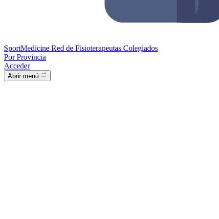
Sport
Medicine
Red de Fisioterapeutas Colegiados
Por Provincia
Acceder
Abrir menú