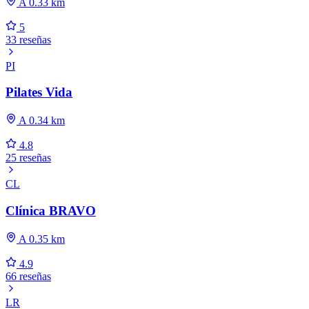
A 0.33 km
5
33 reseñas
PI
Pilates Vida
A 0.34 km
4.8
25 reseñas
CL
Clínica BRAVO
A 0.35 km
4.9
66 reseñas
LR