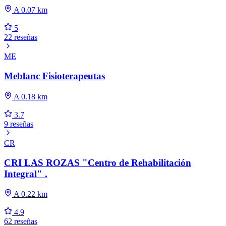
A 0.07 km
5
22 reseñas
ME
Meblanc Fisioterapeutas
A 0.18 km
3.7
9 reseñas
CR
CRI LAS ROZAS "Centro de Rehabilitación
Integral" .
A 0.22 km
4.9
62 reseñas