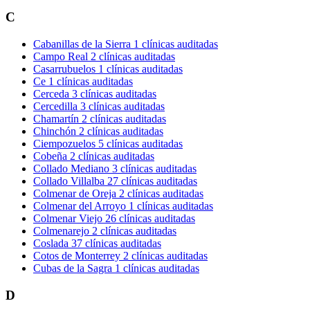
C
Cabanillas de la Sierra
1 clínicas auditadas
Campo Real
2 clínicas auditadas
Casarrubuelos
1 clínicas auditadas
Ce
1 clínicas auditadas
Cerceda
3 clínicas auditadas
Cercedilla
3 clínicas auditadas
Chamartín
2 clínicas auditadas
Chinchón
2 clínicas auditadas
Ciempozuelos
5 clínicas auditadas
Cobeña
2 clínicas auditadas
Collado Mediano
3 clínicas auditadas
Collado Villalba
27 clínicas auditadas
Colmenar de Oreja
2 clínicas auditadas
Colmenar del Arroyo
1 clínicas auditadas
Colmenar Viejo
26 clínicas auditadas
Colmenarejo
2 clínicas auditadas
Coslada
37 clínicas auditadas
Cotos de Monterrey
2 clínicas auditadas
Cubas de la Sagra
1 clínicas auditadas
D