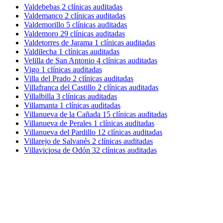
Valdebebas
2 clínicas auditadas
Valdemanco
2 clínicas auditadas
Valdemorillo
5 clínicas auditadas
Valdemoro
29 clínicas auditadas
Valdetorres de Jarama
1 clínicas auditadas
Valdilecha
1 clínicas auditadas
Velilla de San Antonio
4 clínicas auditadas
Vigo
1 clínicas auditadas
Villa del Prado
2 clínicas auditadas
Villafranca del Castillo
2 clínicas auditadas
Villalbilla
3 clínicas auditadas
Villamanta
1 clínicas auditadas
Villanueva de la Cañada
15 clínicas auditadas
Villanueva de Perales
1 clínicas auditadas
Villanueva del Pardillo
12 clínicas auditadas
Villarejo de Salvanés
2 clínicas auditadas
Villaviciosa de Odón
32 clínicas auditadas