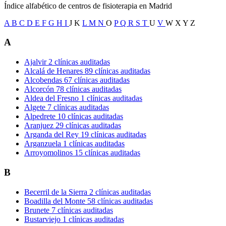
Índice alfabético de centros de fisioterapia en Madrid
A
B
C
D
E
F
G
H
I
J
K
L
M
N
O
P
Q
R
S
T
U
V
W
X
Y
Z
A
Ajalvir
2 clínicas auditadas
Alcalá de Henares
89 clínicas auditadas
Alcobendas
67 clínicas auditadas
Alcorcón
78 clínicas auditadas
Aldea del Fresno
1 clínicas auditadas
Algete
7 clínicas auditadas
Alpedrete
10 clínicas auditadas
Aranjuez
29 clínicas auditadas
Arganda del Rey
19 clínicas auditadas
Arganzuela
1 clínicas auditadas
Arroyomolinos
15 clínicas auditadas
B
Becerril de la Sierra
2 clínicas auditadas
Boadilla del Monte
58 clínicas auditadas
Brunete
7 clínicas auditadas
Bustarviejo
1 clínicas auditadas