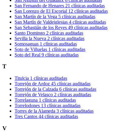
San Agustín del Guadalix
6 clínicas auditadas
San Fernando de Henares
21 clínicas auditadas
San Lorenzo de El Escorial
12 clínicas auditadas
San Martín de la Vega
5 clínicas auditadas
San Martín de Valdeiglesias
4 clínicas auditadas
San Sebastián de los Reyes
49 clínicas auditadas
Santo Domingo
2 clínicas auditadas
Sevilla la Nueva
2 clínicas auditadas
Somosaguas
1 clínicas auditadas
Soto de Viñuelas
1 clínicas auditadas
Soto del Real
9 clínicas auditadas
T
Titulcia
1 clínicas auditadas
Torrejón de Ardoz
45 clínicas auditadas
Torrejón de la Calzada
6 clínicas auditadas
Torrejón de Velasco
2 clínicas auditadas
Torrelaguna
1 clínicas auditadas
Torrelodones
13 clínicas auditadas
Torres de la Alameda
3 clínicas auditadas
Tres Cantos
44 clínicas auditadas
V