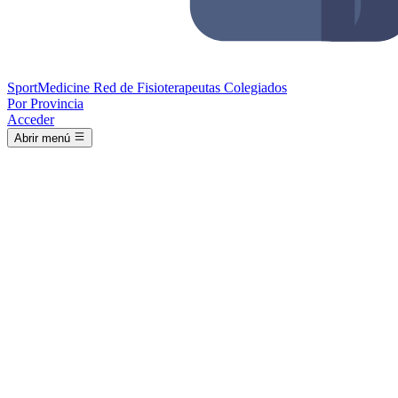
Sport
Medicine
Red de Fisioterapeutas Colegiados
Por Provincia
Acceder
Abrir menú