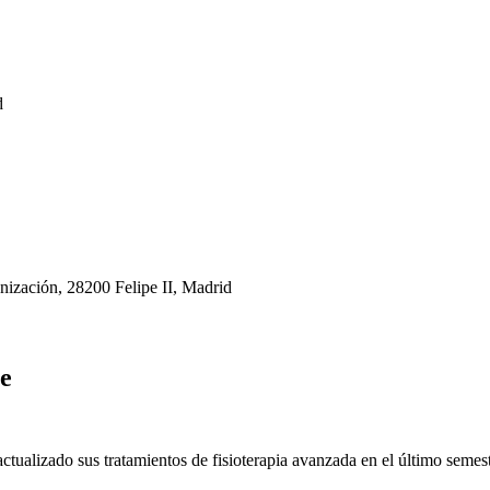
d
anización, 28200 Felipe II, Madrid
te
tualizado sus tratamientos de fisioterapia avanzada en el último semest